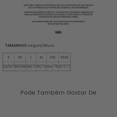
TAMANHOS
Largura/Altura
S
M
L
XL
XXL
XXXL
52/67
55/69
58/71
61/73
64/75
67/77
Pode Também Gostar De