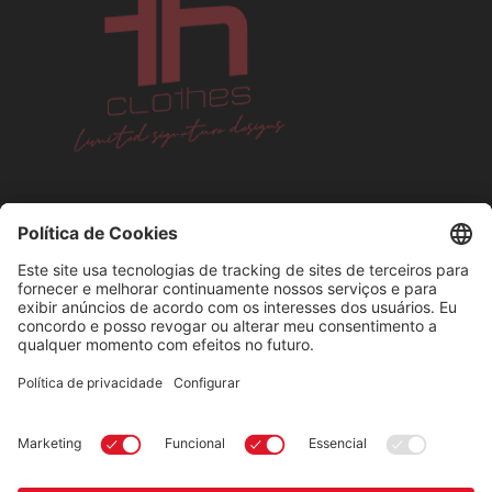
Artistas

Links Úteis
