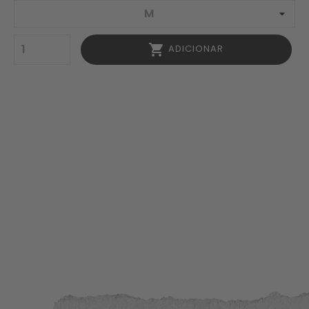

ADICIONAR